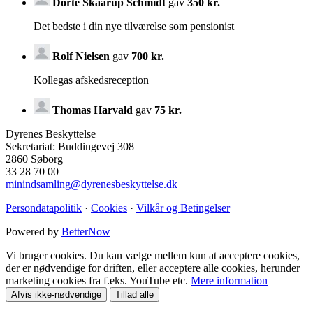
Dorte Skaarup Schmidt
gav
350 kr.
Det bedste i din nye tilværelse som pensionist
Rolf Nielsen
gav
700 kr.
Kollegas afskedsreception
Thomas Harvald
gav
75 kr.
Dyrenes Beskyttelse
Sekretariat: Buddingevej 308
2860 Søborg
33 28 70 00
minindsamling@dyrenesbeskyttelse.dk
Persondatapolitik
·
Cookies
·
Vilkår og Betingelser
Powered by
BetterNow
Vi bruger cookies. Du kan vælge mellem kun at acceptere cookies,
der er nødvendige for driften, eller acceptere alle cookies, herunder
marketing cookies fra f.eks. YouTube etc.
Mere information
Afvis ikke-nødvendige
Tillad alle