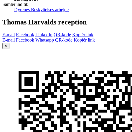
Samler ind til:
Dyrenes Beskyttelses arbejde
Thomas Harvalds reception
E-mail
Facebook
LinkedIn
QR-kode
Kopiér link
E-mail
Facebook
Whatsapp
QR-kode
Kopiér link
×