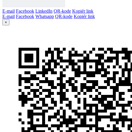
E-mail
Facebook
LinkedIn
QR-kode
Kopiér link
E-mail
Facebook
Whatsapp
QR-kode
Kopiér link
×