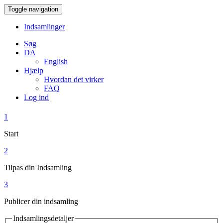
Toggle navigation
Indsamlinger
Søg
DA
English
Hjælp
Hvordan det virker
FAQ
Log ind
1
Start
2
Tilpas din Indsamling
3
Publicer din indsamling
Indsamlingsdetaljer