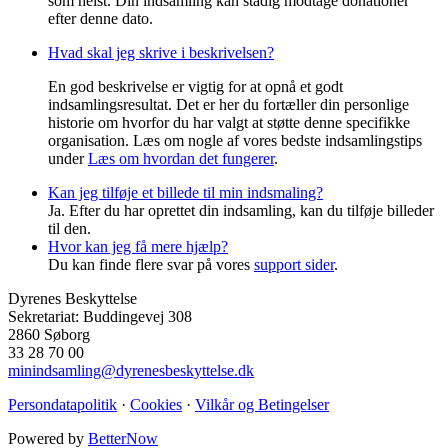
som helst. Din indsamling kan stadig modtage donationer
efter denne dato.
Hvad skal jeg skrive i beskrivelsen?
En god beskrivelse er vigtig for at opnå et godt
indsamlingsresultat. Det er her du fortæller din personlige
historie om hvorfor du har valgt at støtte denne specifikke
organisation. Læs om nogle af vores bedste indsamlingstips
under
Læs om hvordan det fungerer
.
Kan jeg tilføje et billede til min indsmaling?
Ja. Efter du har oprettet din indsamling, kan du tilføje billeder
til den.
Hvor kan jeg få mere hjælp?
Du kan finde flere svar på vores
support sider
.
Dyrenes Beskyttelse
Sekretariat: Buddingevej 308
2860 Søborg
33 28 70 00
minindsamling@dyrenesbeskyttelse.dk
Persondatapolitik
·
Cookies
·
Vilkår og Betingelser
Powered by
BetterNow