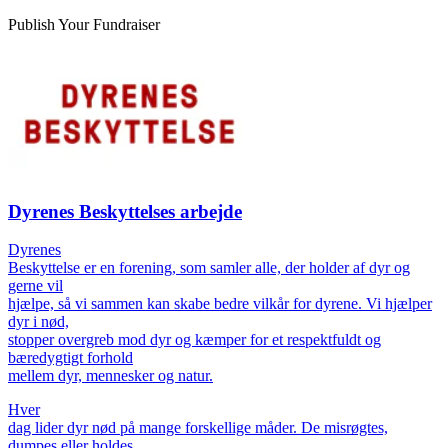
Publish Your Fundraiser
Dyrenes Beskyttelses arbejde
Dyrenes
Beskyttelse er en forening, som samler alle, der holder af dyr og
gerne vil
hjælpe, så vi sammen kan skabe bedre vilkår for dyrene. Vi hjælper
dyr i nød,
stopper overgreb mod dyr og kæmper for et respektfuldt og
bæredygtigt forhold
mellem dyr, mennesker og natur.
Hver
dag lider dyr nød på mange forskellige måder. De misrøgtes,
dumpes eller holdes