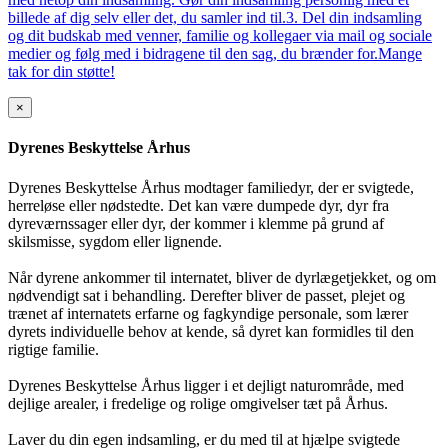
billede af dig selv eller det, du samler ind til.3. Del din indsamling
og dit budskab med venner, familie og kollegaer via mail og sociale
medier og følg med i bidragene til den sag, du brænder for.Mange
tak for din støtte!
×
Dyrenes Beskyttelse Århus
Dyrenes Beskyttelse Århus modtager familiedyr, der er svigtede,
herreløse eller nødstedte. Det kan være dumpede dyr, dyr fra
dyreværnssager eller dyr, der kommer i klemme på grund af
skilsmisse, sygdom eller lignende.
Når dyrene ankommer til internatet, bliver de dyrlægetjekket, og om
nødvendigt sat i behandling. Derefter bliver de passet, plejet og
trænet af internatets erfarne og fagkyndige personale, som lærer
dyrets individuelle behov at kende, så dyret kan formidles til den
rigtige familie.
Dyrenes Beskyttelse Århus ligger i et dejligt naturområde, med
dejlige arealer, i fredelige og rolige omgivelser tæt på Århus.
Laver du din egen indsamling, er du med til at hjælpe svigtede