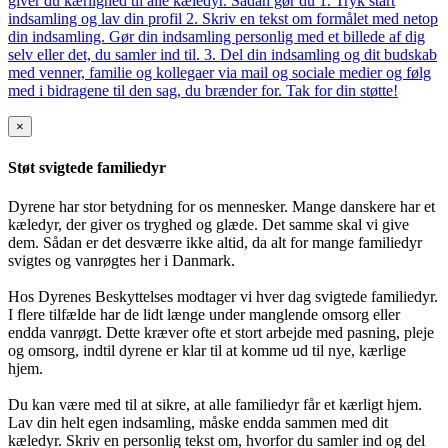
giver du kærlighed til alle kæledyr. Sådan gør du 1. Tryk start
indsamling og lav din profil 2. Skriv en tekst om formålet med netop
din indsamling. Gør din indsamling personlig med et billede af dig
selv eller det, du samler ind til. 3. Del din indsamling og dit budskab
med venner, familie og kollegaer via mail og sociale medier og følg
med i bidragene til den sag, du brænder for. Tak for din støtte!
×
Støt svigtede familiedyr
Dyrene har stor betydning for os mennesker. Mange danskere har et
kæledyr, der giver os tryghed og glæde. Det samme skal vi give
dem. Sådan er det desværre ikke altid, da alt for mange familiedyr
svigtes og vanrøgtes her i Danmark.
Hos Dyrenes Beskyttelses modtager vi hver dag svigtede familiedyr.
I flere tilfælde har de lidt længe under manglende omsorg eller
endda vanrøgt. Dette kræver ofte et stort arbejde med pasning, pleje
og omsorg, indtil dyrene er klar til at komme ud til nye, kærlige
hjem.
Du kan være med til at sikre, at alle familiedyr får et kærligt hjem.
Lav din helt egen indsamling, måske endda sammen med dit
kæledyr. Skriv en personlig tekst om, hvorfor du samler ind og del