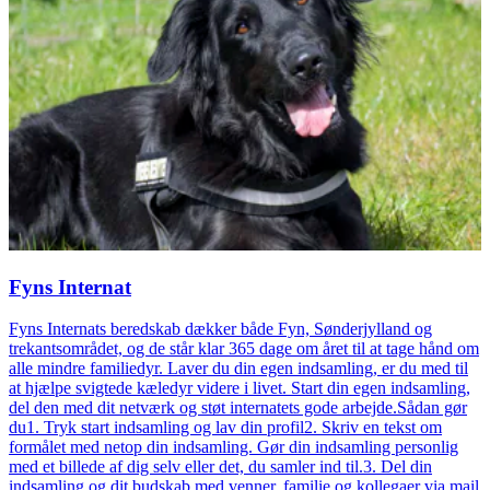
Fyns Internat
Fyns Internats beredskab dækker både Fyn, Sønderjylland og
trekantsområdet, og de står klar 365 dage om året til at tage hånd om
alle mindre familiedyr. Laver du din egen indsamling, er du med til
at hjælpe svigtede kæledyr videre i livet. Start din egen indsamling,
del den med dit netværk og støt internatets gode arbejde.Sådan gør
du1. Tryk start indsamling og lav din profil2. Skriv en tekst om
formålet med netop din indsamling. Gør din indsamling personlig
med et billede af dig selv eller det, du samler ind til.3. Del din
indsamling og dit budskab med venner, familie og kollegaer via mail