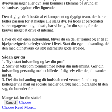
dyreværnssager eller dyr, som kommer i klemme på grund af
skilsmisse, sygdom eller lignende.
Den daglige drift består af et kompetent og dygtigt team, der har en
fælles passion for at hjælpe alle slags dyr. På trods af personalets
store engagement og indsats, har vi brug for din støtte, for det
kræver meget at drive et internat.
Laver du din egen indsamling, bliver du en del af teamet og er til at
hjælpe svigtede kæledyr videre i livet. Start din egen indsamling, del
den med dit netværk og støt internatets gode arbejde.
Sådan gør du
1. Tryk start indsamling og lav din profil
2. Skriv en tekst om formålet med netop din indsamling. Gør din
indsamling personlig med et billede af dig selv eller det, du samler
ind til.
3. Del din indsamling og dit budskab med venner, familie og
kollegaer via mail og sociale medier og følg med i bidragene til den
sag, du brænder for.
Mange tak for din støtte!
Choose
Cancel
Choose
Read More...