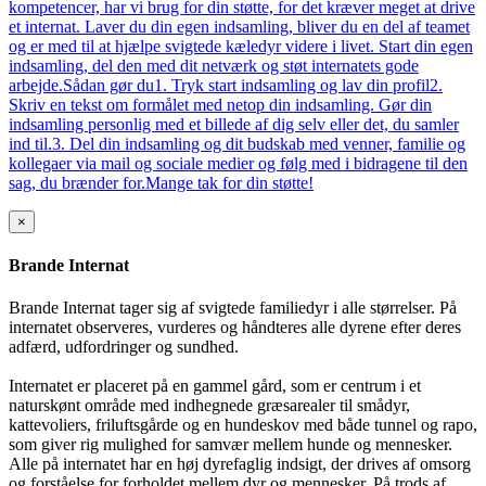
kompetencer, har vi brug for din støtte, for det kræver meget at drive
et internat. Laver du din egen indsamling, bliver du en del af teamet
og er med til at hjælpe svigtede kæledyr videre i livet. Start din egen
indsamling, del den med dit netværk og støt internatets gode
arbejde.Sådan gør du1. Tryk start indsamling og lav din profil2.
Skriv en tekst om formålet med netop din indsamling. Gør din
indsamling personlig med et billede af dig selv eller det, du samler
ind til.3. Del din indsamling og dit budskab med venner, familie og
kollegaer via mail og sociale medier og følg med i bidragene til den
sag, du brænder for.Mange tak for din støtte!
×
Brande Internat
Brande Internat tager sig af svigtede familiedyr i alle størrelser. På
internatet observeres, vurderes og håndteres alle dyrene efter deres
adfærd, udfordringer og sundhed.
Internatet er placeret på en gammel gård, som er centrum i et
naturskønt område med indhegnede græsarealer til smådyr,
kattevoliers, friluftsgårde og en hundeskov med både tunnel og rapo,
som giver rig mulighed for samvær mellem hunde og mennesker.
Alle på internatet har en høj dyrefaglig indsigt, der drives af omsorg
og forståelse for forholdet mellem dyr og mennesker. På trods af