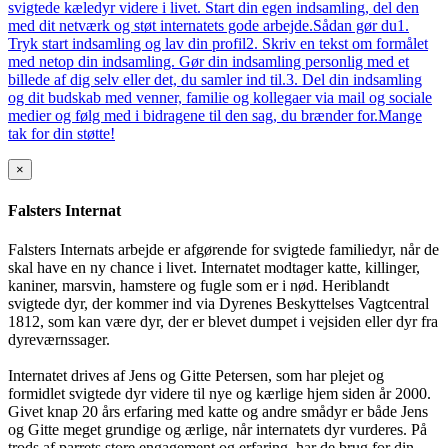
svigtede kæledyr videre i livet. Start din egen indsamling, del den
med dit netværk og støt internatets gode arbejde.Sådan gør du1.
Tryk start indsamling og lav din profil2. Skriv en tekst om formålet
med netop din indsamling. Gør din indsamling personlig med et
billede af dig selv eller det, du samler ind til.3. Del din indsamling
og dit budskab med venner, familie og kollegaer via mail og sociale
medier og følg med i bidragene til den sag, du brænder for.Mange
tak for din støtte!
×
Falsters Internat
Falsters Internats arbejde er afgørende for svigtede familiedyr, når de
skal have en ny chance i livet. Internatet modtager katte, killinger,
kaniner, marsvin, hamstere og fugle som er i nød. Heriblandt
svigtede dyr, der kommer ind via Dyrenes Beskyttelses Vagtcentral
1812, som kan være dyr, der er blevet dumpet i vejsiden eller dyr fra
dyreværnssager.
Internatet drives af Jens og Gitte Petersen, som har plejet og
formidlet svigtede dyr videre til nye og kærlige hjem siden år 2000.
Givet knap 20 års erfaring med katte og andre smådyr er både Jens
og Gitte meget grundige og ærlige, når internatets dyr vurderes. På
trods af parrets store engagement og erfaring, har de brug for din