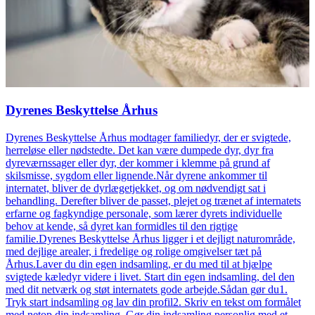
Dyrenes Beskyttelse Århus
Dyrenes Beskyttelse Århus modtager familiedyr, der er svigtede,
herreløse eller nødstedte. Det kan være dumpede dyr, dyr fra
dyreværnssager eller dyr, der kommer i klemme på grund af
skilsmisse, sygdom eller lignende.Når dyrene ankommer til
internatet, bliver de dyrlægetjekket, og om nødvendigt sat i
behandling. Derefter bliver de passet, plejet og trænet af internatets
erfarne og fagkyndige personale, som lærer dyrets individuelle
behov at kende, så dyret kan formidles til den rigtige
familie.Dyrenes Beskyttelse Århus ligger i et dejligt naturområde,
med dejlige arealer, i fredelige og rolige omgivelser tæt på
Århus.Laver du din egen indsamling, er du med til at hjælpe
svigtede kæledyr videre i livet. Start din egen indsamling, del den
med dit netværk og støt internatets gode arbejde.Sådan gør du1.
Tryk start indsamling og lav din profil2. Skriv en tekst om formålet
med netop din indsamling. Gør din indsamling personlig med et