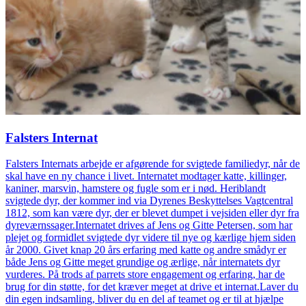
Falsters Internat
Falsters Internats arbejde er afgørende for svigtede familiedyr, når de
skal have en ny chance i livet. Internatet modtager katte, killinger,
kaniner, marsvin, hamstere og fugle som er i nød. Heriblandt
svigtede dyr, der kommer ind via Dyrenes Beskyttelses Vagtcentral
1812, som kan være dyr, der er blevet dumpet i vejsiden eller dyr fra
dyreværnssager.Internatet drives af Jens og Gitte Petersen, som har
plejet og formidlet svigtede dyr videre til nye og kærlige hjem siden
år 2000. Givet knap 20 års erfaring med katte og andre smådyr er
både Jens og Gitte meget grundige og ærlige, når internatets dyr
vurderes. På trods af parrets store engagement og erfaring, har de
brug for din støtte, for det kræver meget at drive et internat.Laver du
din egen indsamling, bliver du en del af teamet og er til at hjælpe