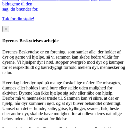
bidragene til den
sag, du brænder for.
Tak for din støtte!
×
Dyrenes Beskyttelses arbejde
Dyrenes Beskyttelse er en forening, som samler alle, der holder af
dyr og gerne vil hjælpe, så vi sammen kan skabe bedre vilkår for
dyrene. Vi hjælper dyr i nød, stopper overgreb mod dyr og kæmper
for et respektfuldt og bæredygtigt forhold mellem dyr, mennesker og
natur.
Hver dag lider dyr nød på mange forskellige måder. De misrøgtes,
dumpes eller holdes i små bure eller stalde uden mulighed for
aktivitet. Dyrene kan ikke hjælpe sig selv eller råbe om hjælp.
Derfor må vi mennesker træde til. Sammen kan vi sikre, at der er
hjælp, når dyr kommer i nød, og at dyr bliver behandlet ordentligt.
Uanset om det er hunde, katte, grise, kyllinger, svaner, fisk, heste
eller andre dyr, skal de have mulighed for at udleve deres naturlige
behov uden at blive udsat for lidelse.