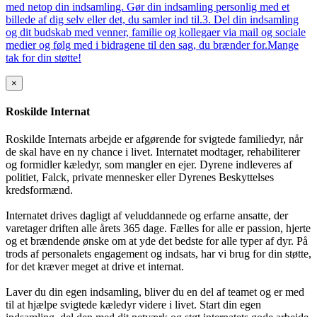
med netop din indsamling. Gør din indsamling personlig med et
billede af dig selv eller det, du samler ind til.3. Del din indsamling
og dit budskab med venner, familie og kollegaer via mail og sociale
medier og følg med i bidragene til den sag, du brænder for.Mange
tak for din støtte!
×
Roskilde Internat
Roskilde Internats arbejde er afgørende for svigtede familiedyr, når
de skal have en ny chance i livet. Internatet modtager, rehabiliterer
og formidler kæledyr, som mangler en ejer. Dyrene indleveres af
politiet, Falck, private mennesker eller Dyrenes Beskyttelses
kredsformænd.
Internatet drives dagligt af veluddannede og erfarne ansatte, der
varetager driften alle årets 365 dage. Fælles for alle er passion, hjerte
og et brændende ønske om at yde det bedste for alle typer af dyr. På
trods af personalets engagement og indsats, har vi brug for din støtte,
for det kræver meget at drive et internat.
Laver du din egen indsamling, bliver du en del af teamet og er med
til at hjælpe svigtede kæledyr videre i livet. Start din egen