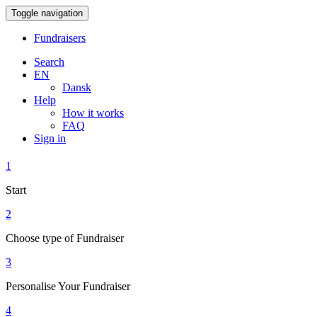
Toggle navigation
Fundraisers
Search
EN
Dansk
Help
How it works
FAQ
Sign in
1
Start
2
Choose type of Fundraiser
3
Personalise Your Fundraiser
4