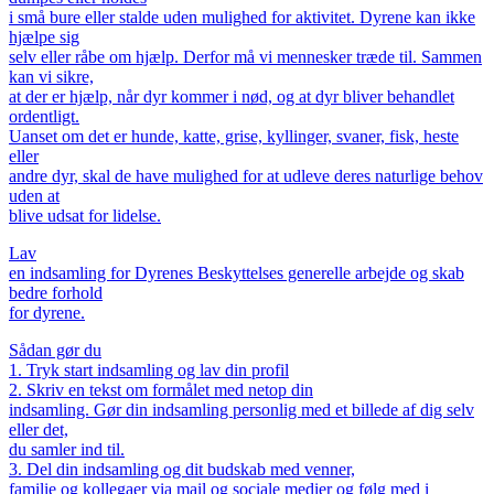
i små bure eller stalde uden mulighed for aktivitet. Dyrene kan ikke
hjælpe sig
selv eller råbe om hjælp. Derfor må vi mennesker træde til. Sammen
kan vi sikre,
at der er hjælp, når dyr kommer i nød, og at dyr bliver behandlet
ordentligt.
Uanset om det er hunde, katte, grise, kyllinger, svaner, fisk, heste
eller
andre dyr, skal de have mulighed for at udleve deres naturlige behov
uden at
blive udsat for lidelse.
Lav
en indsamling for Dyrenes Beskyttelses generelle arbejde og skab
bedre forhold
for dyrene.
Sådan gør du
1. Tryk start indsamling og lav din profil
2. Skriv en tekst om formålet med netop din
indsamling. Gør din indsamling personlig med et billede af dig selv
eller det,
du samler ind til.
3. Del din indsamling og dit budskab med venner,
familie og kollegaer via mail og sociale medier og følg med i