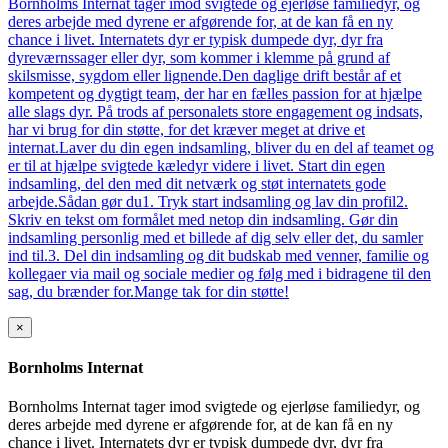
Bornholms Internat tager imod svigtede og ejerløse familiedyr, og
deres arbejde med dyrene er afgørende for, at de kan få en ny
chance i livet. Internatets dyr er typisk dumpede dyr, dyr fra
dyreværnssager eller dyr, som kommer i klemme på grund af
skilsmisse, sygdom eller lignende.Den daglige drift består af et
kompetent og dygtigt team, der har en fælles passion for at hjælpe
alle slags dyr. På trods af personalets store engagement og indsats,
har vi brug for din støtte, for det kræver meget at drive et
internat.Laver du din egen indsamling, bliver du en del af teamet og
er til at hjælpe svigtede kæledyr videre i livet. Start din egen
indsamling, del den med dit netværk og støt internatets gode
arbejde.Sådan gør du1. Tryk start indsamling og lav din profil2.
Skriv en tekst om formålet med netop din indsamling. Gør din
indsamling personlig med et billede af dig selv eller det, du samler
ind til.3. Del din indsamling og dit budskab med venner, familie og
kollegaer via mail og sociale medier og følg med i bidragene til den
sag, du brænder for.Mange tak for din støtte!
×
Bornholms Internat
Bornholms Internat tager imod svigtede og ejerløse familiedyr, og
deres arbejde med dyrene er afgørende for, at de kan få en ny
chance i livet. Internatets dyr er typisk dumpede dyr, dyr fra