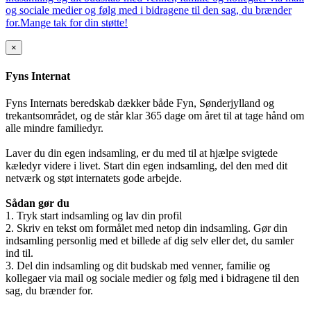
og sociale medier og følg med i bidragene til den sag, du brænder
for.Mange tak for din støtte!
×
Fyns Internat
Fyns Internats beredskab dækker både Fyn, Sønderjylland og
trekantsområdet, og de står klar 365 dage om året til at tage hånd om
alle mindre familiedyr.
Laver du din egen indsamling, er du med til at hjælpe svigtede
kæledyr videre i livet. Start din egen indsamling, del den med dit
netværk og støt internatets gode arbejde.
Sådan gør du
1. Tryk start indsamling og lav din profil
2. Skriv en tekst om formålet med netop din indsamling. Gør din
indsamling personlig med et billede af dig selv eller det, du samler
ind til.
3. Del din indsamling og dit budskab med venner, familie og
kollegaer via mail og sociale medier og følg med i bidragene til den
sag, du brænder for.