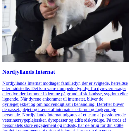
Nordjyllands Internat
Nordjyllands Internat modtager familiedyr, der er svigtede, herreløse
eller nødstedte. Det kan være dumpede dyr, dyr fra dyreværnssager
eller dyr, der kommer i klemme på grund af skilsmisse, sygdom eller
lignende. Når dyrene ankommer til internatet, bliver de
dyrlægetjekket og om nødvendigt sat i behandling. Derefter bliver
de passet, plejet og trænet af internatets erfarne og fagkyndige
personale. Nordjyllands Internat udgøres af et team af passionerede
veterinærsygeplejersker, dyrepasser og adfærdskyndige. På trods af
personalets store engagement og indsats, har de brug for din støtte,
for det kræver meget at drive et internat. Laver du din egen