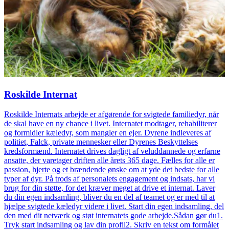
Roskilde Internat
Roskilde Internats arbejde er afgørende for svigtede familiedyr, når
de skal have en ny chance i livet. Internatet modtager, rehabiliterer
og formidler kæledyr, som mangler en ejer. Dyrene indleveres af
politiet, Falck, private mennesker eller Dyrenes Beskyttelses
kredsformænd. Internatet drives dagligt af veluddannede og erfarne
ansatte, der varetager driften alle årets 365 dage. Fælles for alle er
passion, hjerte og et brændende ønske om at yde det bedste for alle
typer af dyr. På trods af personalets engagement og indsats, har vi
brug for din støtte, for det kræver meget at drive et internat. Laver
du din egen indsamling, bliver du en del af teamet og er med til at
hjælpe svigtede kæledyr videre i livet. Start din egen indsamling, del
den med dit netværk og støt internatets gode arbejde.Sådan gør du1.
Tryk start indsamling og lav din profil2. Skriv en tekst om formålet