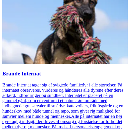
Brande Internat
Brande Internat tager sig af svigtede familiedyr i alle størrelser. På
internatet observeres, vurderes og håndteres alle dyrene efter deres
adfærd, udfordringer og sundhed. Internatet er placeret på en
gammel gård, som er centrum i et naturskønt område med
indhegnede græsarealer til smådyr, kattevoliers, friluftsgårde og en
hundeskov med både tunnel og rapo, som giver rig mulighed for
samvær mellem hunde og mennesker.Alle på internatet har en høj
dyrefaglig indsigt, der drives af omsorg og forståelse for forholdet
mellem dyr og mennesker. På trods af personalets engagement og