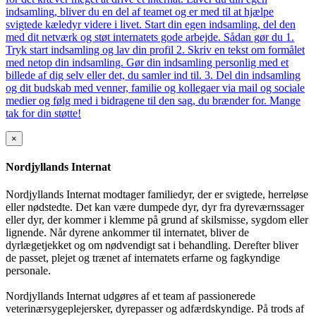
indsamling, bliver du en del af teamet og er med til at hjælpe
svigtede kæledyr videre i livet. Start din egen indsamling, del den
med dit netværk og støt internatets gode arbejde. Sådan gør du 1.
Tryk start indsamling og lav din profil 2. Skriv en tekst om formålet
med netop din indsamling. Gør din indsamling personlig med et
billede af dig selv eller det, du samler ind til. 3. Del din indsamling
og dit budskab med venner, familie og kollegaer via mail og sociale
medier og følg med i bidragene til den sag, du brænder for. Mange
tak for din støtte!
×
Nordjyllands Internat
Nordjyllands Internat modtager familiedyr, der er svigtede, herreløse
eller nødstedte. Det kan være dumpede dyr, dyr fra dyreværnssager
eller dyr, der kommer i klemme på grund af skilsmisse, sygdom eller
lignende. Når dyrene ankommer til internatet, bliver de
dyrlægetjekket og om nødvendigt sat i behandling. Derefter bliver
de passet, plejet og trænet af internatets erfarne og fagkyndige
personale.
Nordjyllands Internat udgøres af et team af passionerede
veterinærsygeplejersker, dyrepasser og adfærdskyndige. På trods af