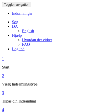
Toggle navigation
Indsamlinger
Søg
DA
English
Hjælp
Hvordan det virker
FAQ
Log ind
1
Start
2
Vælg Indsamlingstype
3
Tilpas din Indsamling
4