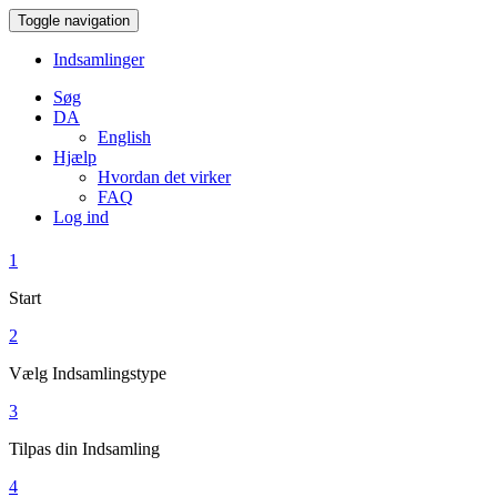
Toggle navigation
Indsamlinger
Søg
DA
English
Hjælp
Hvordan det virker
FAQ
Log ind
1
Start
2
Vælg Indsamlingstype
3
Tilpas din Indsamling
4