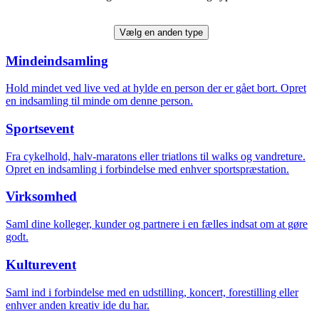
Opret mindeindsamling
Vælg en anden type
Mindeindsamling
Hold mindet ved live ved at hylde en person der er gået bort. Opret
en indsamling til minde om denne person.
Sportsevent
Fra cykelhold, halv-maratons eller triatlons til walks og vandreture.
Opret en indsamling i forbindelse med enhver sportspræstation.
Virksomhed
Saml dine kolleger, kunder og partnere i en fælles indsat om at gøre
godt.
Kulturevent
Saml ind i forbindelse med en udstilling, koncert, forestilling eller
enhver anden kreativ ide du har.